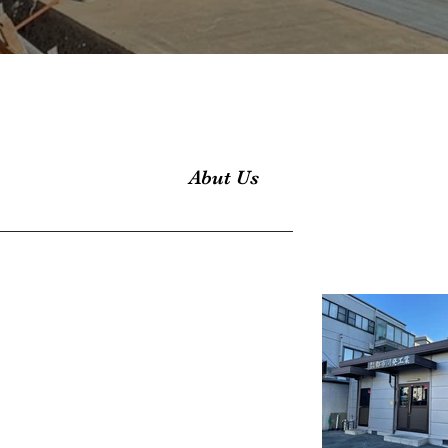
​都市開発工業
Abut Us
業は
広島の
ています。