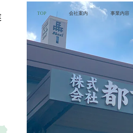
TOP
会社案内
事業内容
業
に。