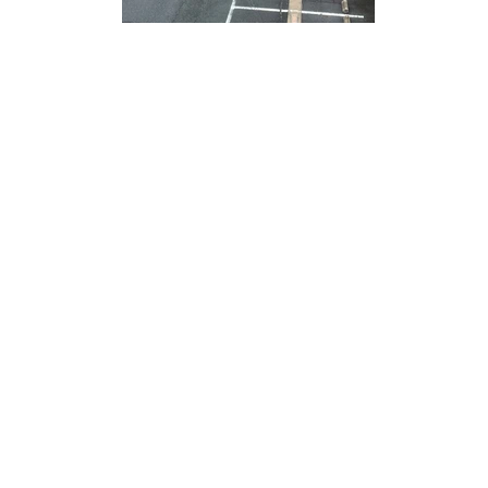
支える
ひとを
、
幸福がふくらむ社会をめざし、
を
働く仲間と心を合わせて成長し
ていきます。