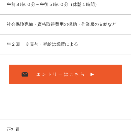
午前８時0
０分～午後５時0
０分（休憩１時間）
社会保険完備・資格取得費用の援助・作業服の支給など
年２回 ※賞与・昇給は業績による
エントリーはこちら
​正社員